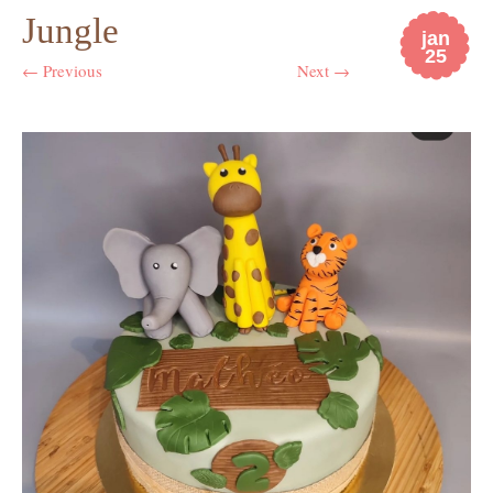
Jungle
jan
25
← Previous
Next →