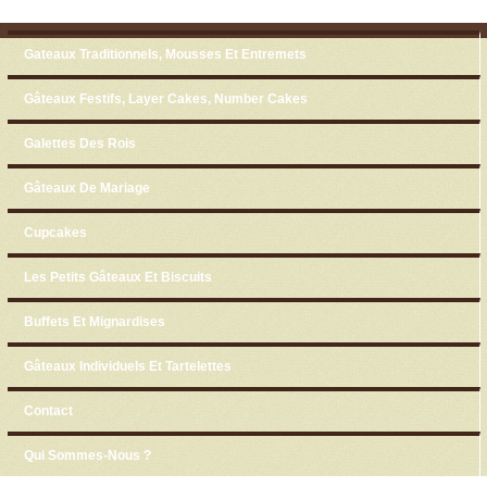
Skip to content
Menu
Gateaux Traditionnels, Mousses Et Entremets
Gâteaux Festifs, Layer Cakes, Number Cakes
Galettes Des Rois
Gâteaux De Mariage
Cupcakes
Les Petits Gâteaux Et Biscuits
Buffets Et Mignardises
Gâteaux Individuels Et Tartelettes
Contact
Qui Sommes-Nous ?