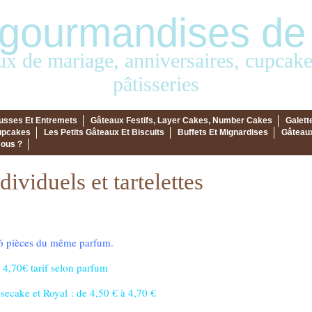
gourmandises de
ux de mariage, anniversaires, cupcakes
pâtisseries
ousses Et Entremets
Gâteaux Festifs, Layer Cakes, Number Cakes
Galett
upcakes
Les Petits Gâteaux Et Biscuits
Buffets Et Mignardises
Gâteaux
ous ?
ividuels et tartelettes
6 pièces du même parfum.
à 4,70€ tarif selon parfum
secake et Royal : de 4,50 € à 4,70 €