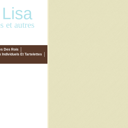
 Lisa
 et autres
es Des Rois
 Individuels Et Tartelettes