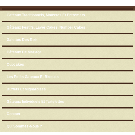
Skip to content
Menu
Gateaux Traditionnels, Mousses Et Entremets
Gâteaux Festifs, Layer Cakes, Number Cakes
Galettes Des Rois
Gâteaux De Mariage
Cupcakes
Les Petits Gâteaux Et Biscuits
Buffets Et Mignardises
Gâteaux Individuels Et Tartelettes
Contact
Qui Sommes-Nous ?