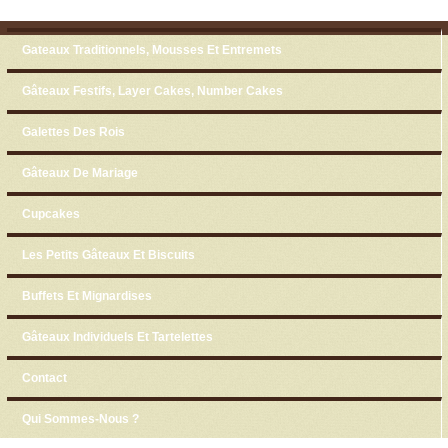
Skip to content
Menu
Gateaux Traditionnels, Mousses Et Entremets
Gâteaux Festifs, Layer Cakes, Number Cakes
Galettes Des Rois
Gâteaux De Mariage
Cupcakes
Les Petits Gâteaux Et Biscuits
Buffets Et Mignardises
Gâteaux Individuels Et Tartelettes
Contact
Qui Sommes-Nous ?