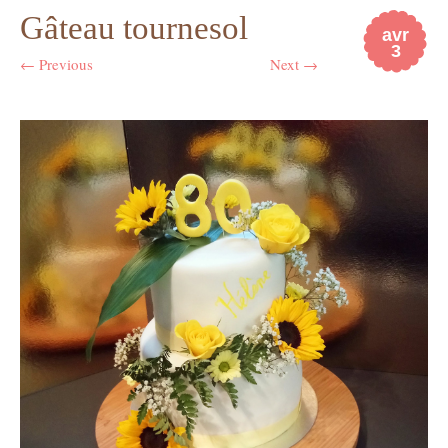
Gâteau tournesol
avr
3
← Previous
Next →