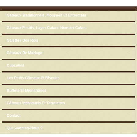
Skip to content
Menu
Gateaux Traditionnels, Mousses Et Entremets
Gâteaux Festifs, Layer Cakes, Number Cakes
Galettes Des Rois
Gâteaux De Mariage
Cupcakes
Les Petits Gâteaux Et Biscuits
Buffets Et Mignardises
Gâteaux Individuels Et Tartelettes
Contact
Qui Sommes-Nous ?