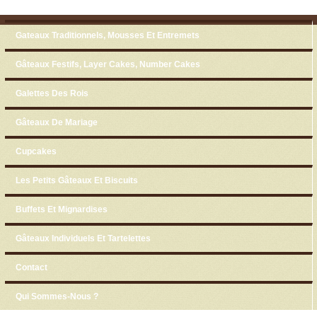
Skip to content
Menu
Gateaux Traditionnels, Mousses Et Entremets
Gâteaux Festifs, Layer Cakes, Number Cakes
Galettes Des Rois
Gâteaux De Mariage
Cupcakes
Les Petits Gâteaux Et Biscuits
Buffets Et Mignardises
Gâteaux Individuels Et Tartelettes
Contact
Qui Sommes-Nous ?