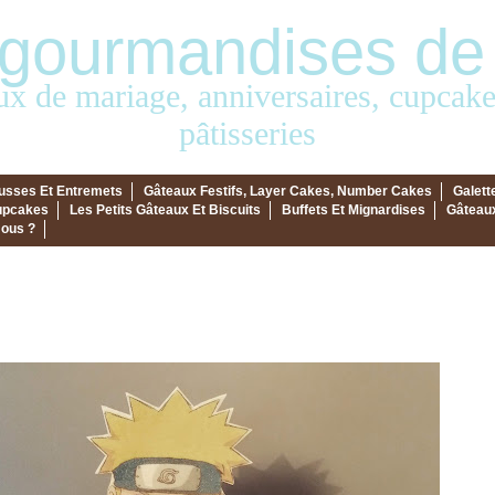
gourmandises de
ux de mariage, anniversaires, cupcakes
pâtisseries
ousses Et Entremets
Gâteaux Festifs, Layer Cakes, Number Cakes
Galett
upcakes
Les Petits Gâteaux Et Biscuits
Buffets Et Mignardises
Gâteaux
ous ?