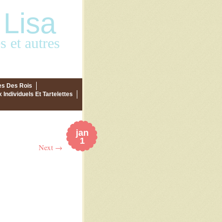
 Lisa
 et autres
es Des Rois
 Individuels Et Tartelettes
jan
1
Next →